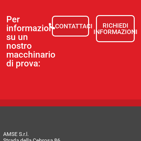
Per
RICHIEDI
CONTATTACI
informazioni
INFORMAZIONI
su un
nostro
macchinario
di prova:
AMSE S.r.l.
Strada della Cebrosa 86