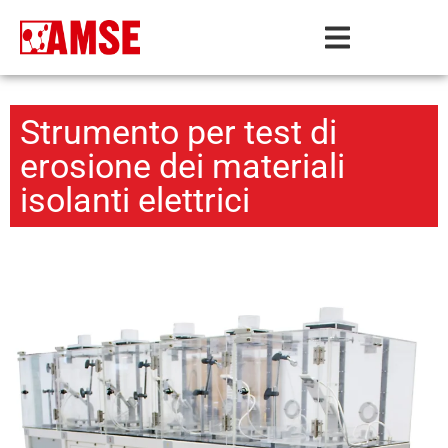
Strumento per test di
erosione dei materiali
isolanti elettrici