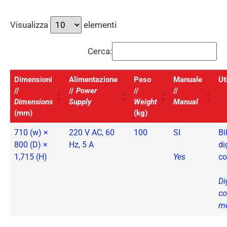
Visualizza
elementi
Cerca:
Dimensioni
Alimentazione
Peso
Manuale
Ut
//
//
Power
//
//
Dimensions
Supply
Weight
Manual
(mm)
(kg)
710 (w) ×
220 V AC, 60
100
SI
Bi
800 (D) ×
Hz, 5 A
di
1,715 (H)
Yes
co
Di
co
me