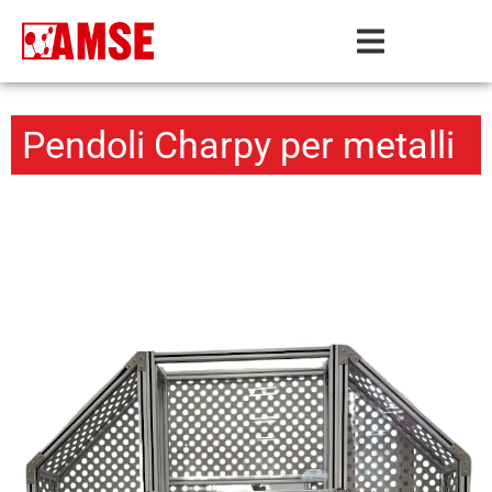
Pendoli Charpy per metalli