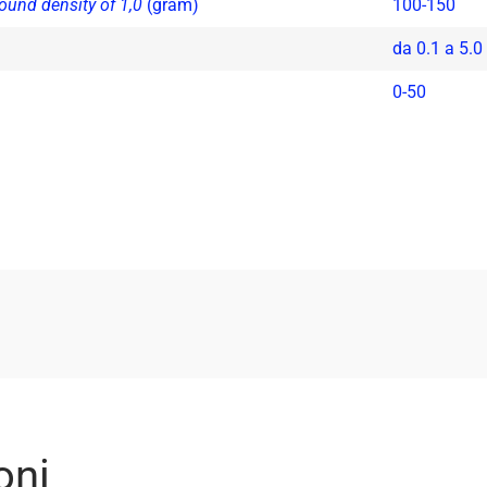
ound density of 1,0
(gram)
100-150
da 0.1 a 5.0
0-50
oni