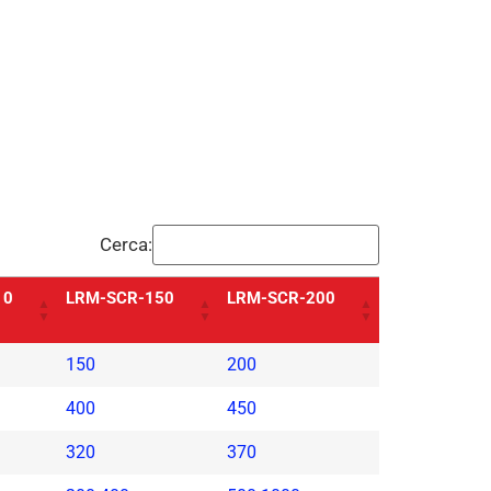
Cerca:
10
LRM-SCR-150
LRM-SCR-200
150
200
400
450
320
370