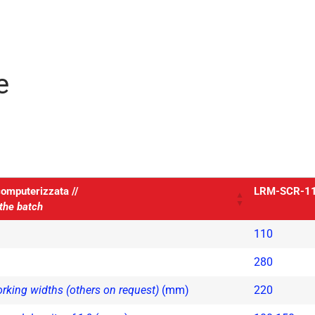
e
computerizzata //
LRM-SCR-1
 the batch
110
280
rking widths (others on request)
(mm)
220