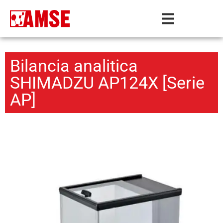
Bilancia analitica
SHIMADZU AP124X [Serie
AP]