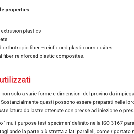
le properties
 extrusion plastics
eets
nd orthotropic fiber –reinforced plastic composites
al fiber-reinforced plastic composites.
tilizzati
o non solo a varie forme e dimensioni del provino da impiega
. Sostanzialmente questi possono essere preparati nelle loro
stellatura da lastre ottenute con presse ad iniezione o presse
no ‘ multipurpose test specimen’ definito nella ISO 3167 pa
 tagliando la parte più stretta a lati paralleli, come riportat